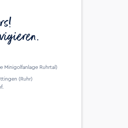
rs!
vigieren.
 Minigolfanlage Ruhrtal)
attingen (Ruhr)
f.