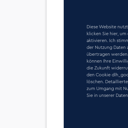
Diese Website nutz
klicken Sie hier, u
aktivieren. Ich stim
der Nutzung Daten 
übertragen werden.
können Ihre Einwilli
die Zukunft widerru
den Cookie dlh_go
löschen. Detailliert
zum Umgang mit Nu
Sie in unserer Date