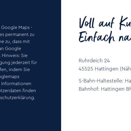
Voll auf Ku
t Google Maps -
Einfach na
m es permanent zu
me zu, dass mit
an Google
 Hinweis: Sie
Ruhrdeich 24
gung jederzeit für
45525 Hattingen (Nähe
fen, indem Sie
oglemaps
S-Bahn-Haltestelle: H
e Informationen
Bahnhof: Hattingen Bh
tzerdaten finden
nschutzerklärung.